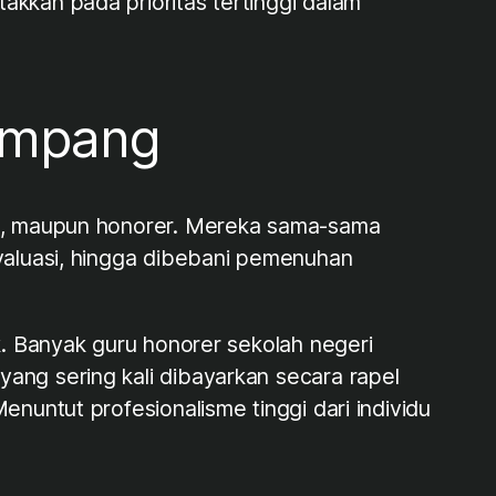
kkan pada prioritas tertinggi dalam
Timpang
PK, maupun honorer. Mereka sama-sama
valuasi, hingga dibebani pemenuhan
k. Banyak guru honorer sekolah negeri
ang sering kali dibayarkan secara rapel
nuntut profesionalisme tinggi dari individu