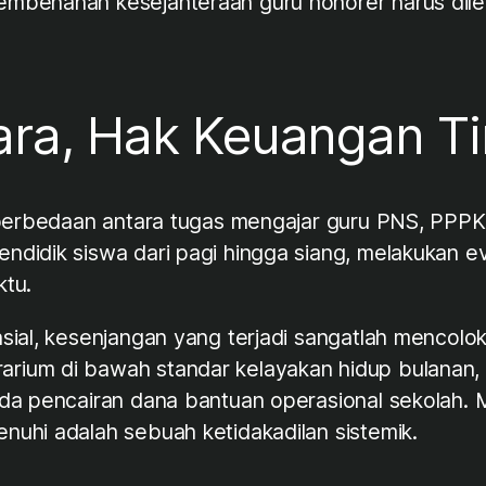
mbenahan kesejahteraan guru honorer harus dileta
tara, Hak Keuangan 
da perbedaan antara tugas mengajar guru PNS, PP
ndidik siswa dari pagi hingga siang, melakukan e
ktu.
sial, kesenjangan yang terjadi sangatlah mencolo
ium di bawah standar kelayakan hidup bulanan, y
da pencairan dana bantuan operasional sekolah. Me
uhi adalah sebuah ketidakadilan sistemik.