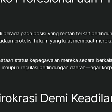
i berada pada posisi yang rentan terkait perlindun
iadaan proteksi hukum yang kuat membuat mereka 
taan status kepegawaian mereka secara berkala—b
a maupun regulasi perlindungan daerah—agar korp
rokrasi Demi Keadila