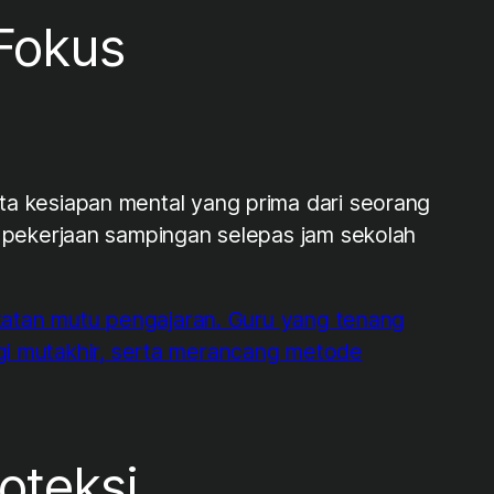
Fokus
a kesiapan mental yang prima dari seorang
 pekerjaan sampingan selepas jam sekolah
katan mutu pengajaran. Guru yang tenang
logi mutakhir, serta merancang metode
oteksi