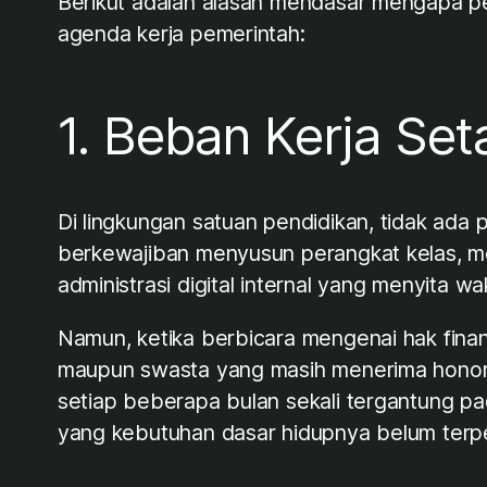
Berikut adalah alasan mendasar mengapa pe
agenda kerja pemerintah:
1. Beban Kerja Se
Di lingkungan satuan pendidikan, tidak a
berkewajiban menyusun perangkat kelas, me
administrasi digital internal yang menyita wa
Namun, ketika berbicara mengenai hak finan
maupun swasta yang masih menerima honorar
setiap beberapa bulan sekali tergantung pa
yang kebutuhan dasar hidupnya belum terpen