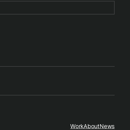
Work
About
News